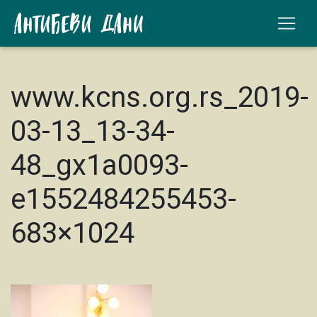
www.kcns.org.rs_2019-
03-13_13-34-
48_gx1a0093-
e1552484255453-
683×1024