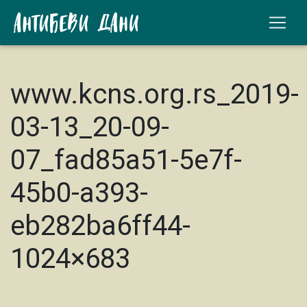
www.kcns.org.rs_2019-
03-13_20-09-
07_fad85a51-5e7f-
45b0-a393-
eb282ba6ff44-
1024×683