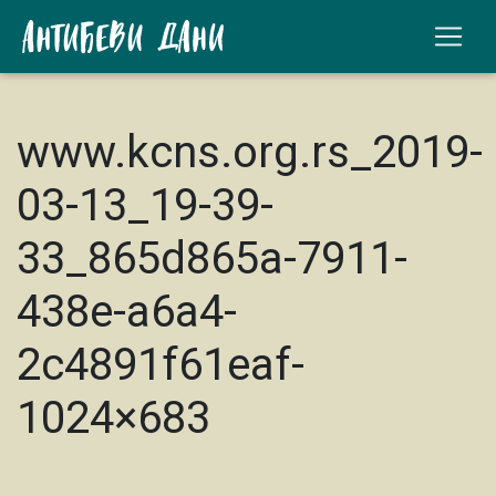
www.kcns.org.rs_2019-
03-13_19-39-
33_865d865a-7911-
438e-a6a4-
2c4891f61eaf-
1024×683