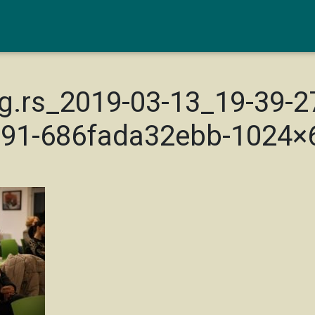
g.rs_2019-03-13_19-39-2
891-686fada32ebb-1024×