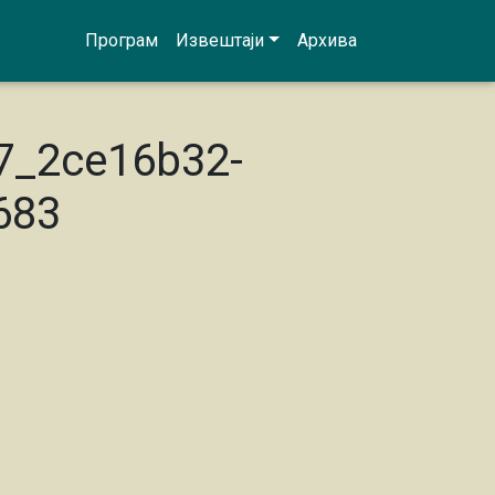
Програм
Извештаји
Архива
7_2ce16b32-
683