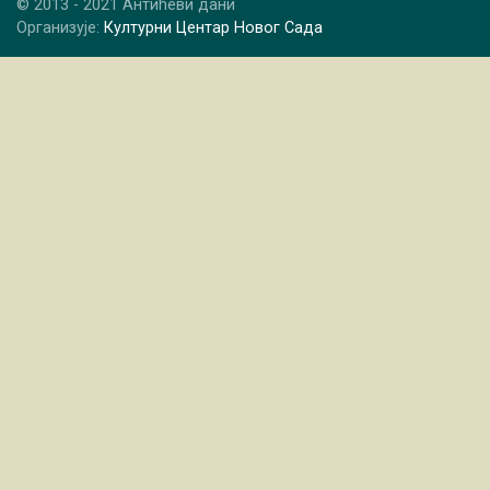
© 2013 - 2021 Антићеви дани
Организује:
Културни Центар Новог Сада