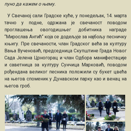
пуно да кажем о њему.
У Свечаној сали Градске куће, у понедељак, 14. марта
тачно у подне, одржана је свечаност поводом
проглашења овогодишњег добитника награде
“Мирослав Антић“ која се додељује за најбољу песничку
књигу. Пре свечаности, члан Градског већа за културу
Вања Вученовић
, председница Скупштине Града Новог
Сада
Јелена Црногорац
и члан Одбора манифестације
и саветница за културу
Сунчица Марковић
, поводом
рођендана великог песника положили су букет цвећа
на његов споменик у Дунавском парку као и венац на
његов гроб.