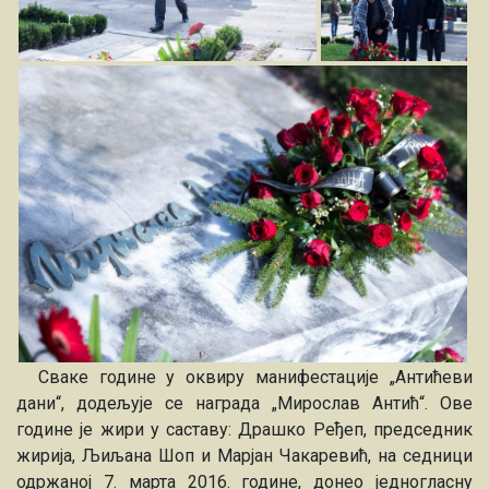
Сваке године у оквиру манифестације „Антићеви
дани“, додељује се награда „Мирослав Антић“. Ове
године је жири у саставу:
Драшко Ређеп
, председник
жирија,
Љиљана Шоп
и
Марјан Чакаревић
, на седници
одржаној 7. марта 2016. године, донео једногласну