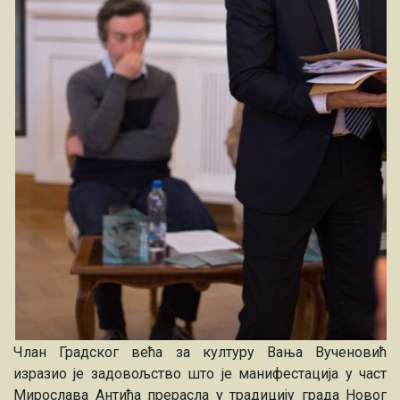
Члан Градског већа за културу Вања Вученовић
изразио је задовољство што је манифестација у част
Мирослава Антића прерасла у традицију града Новог