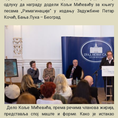
одлуку да награду додели
Кољи Мићевићу
за књигу
песама
„Римагинације“
у издању Задужбине Петар
Кочић, Бања Лука – Београд.
Дело Коље Мићевића, према речима чланова жирија,
представља спој маште и форме. Како је истакао