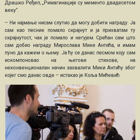
Драшко Ређеп, „Римагинације су мементо двадесетом
веку“.
– Ни најмање нисам слутио да могу добити награду. Ја
сам као песник помало скрајнут и ја прихватам ту
скрајнутост, чак је помало и негујем. Срећан сам што
сам добио награду Мирослава Мике Антића, и имам
пуно да кажем о њему. Ја ћу се данас песмом коју сам
искомпоновао на његове стихове, на
неконвенционалан начин захвалити Мики Антићу због
којег смо данас овде – истакао је Коља Мићевић.