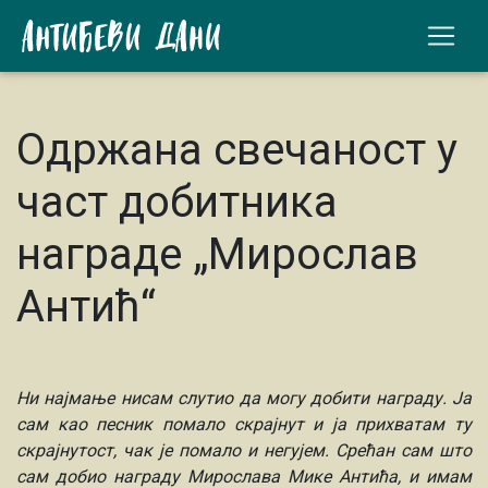
Одржана свечаност у
част добитника
награде „Мирослав
Антић“
Ни најмање нисам слутио да могу добити награду. Ја
сам као песник помало скрајнут и ја прихватам ту
скрајнутост, чак је помало и негујем. Срећан сам што
сам добио награду Мирослава Мике Антића, и имам