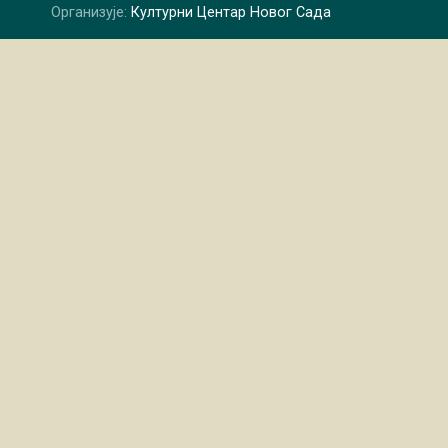
Организује:
Културни Центар Новог Сада