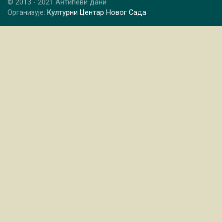
© 2013 - 2021 Антићеви дани
Организује:
Културни Центар Новог Сада