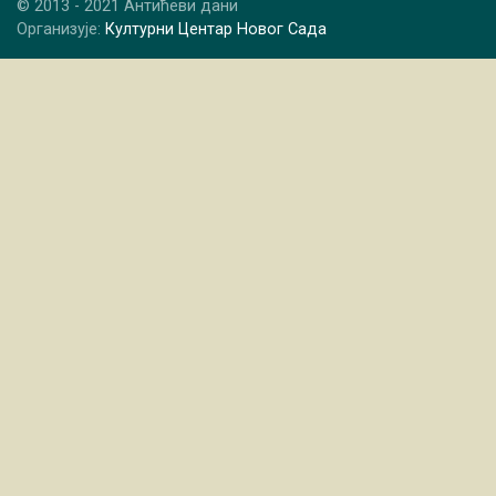
© 2013 - 2021 Антићеви дани
Организује:
Културни Центар Новог Сада