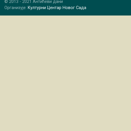
© 2013 - 2021 Антићеви дани
Организује:
Културни Центар Новог Сада