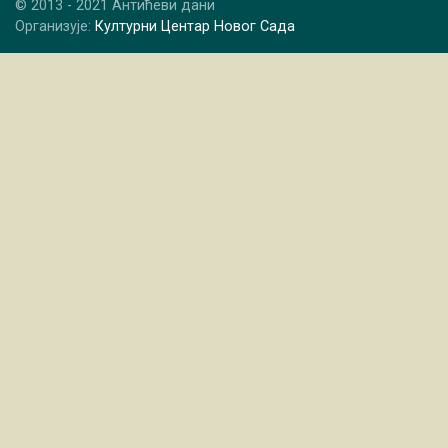
© 2013 - 2021 Антићеви дани
Организује:
Културни Центар Новог Сада