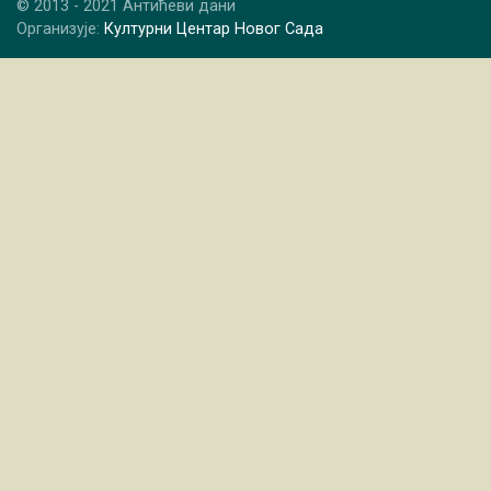
© 2013 - 2021 Антићеви дани
Организује:
Културни Центар Новог Сада