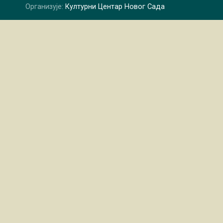
Организује:
Културни Центар Новог Сада