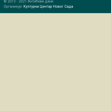
© 2013 - 2021 Антићеви дани
Организује:
Културни Центар Новог Сада