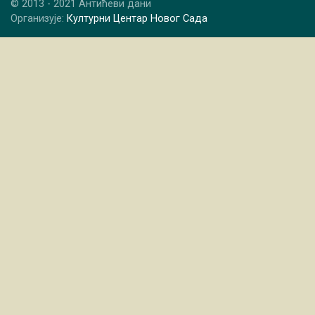
© 2013 - 2021 Антићеви дани
Организује:
Културни Центар Новог Сада