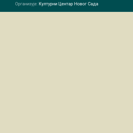
Организује:
Културни Центар Новог Сада