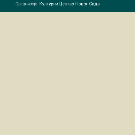
Организује:
Културни Центар Новог Сада