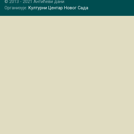
© 2013 - 2021 Антићеви дани
Организује:
Културни Центар Новог Сада