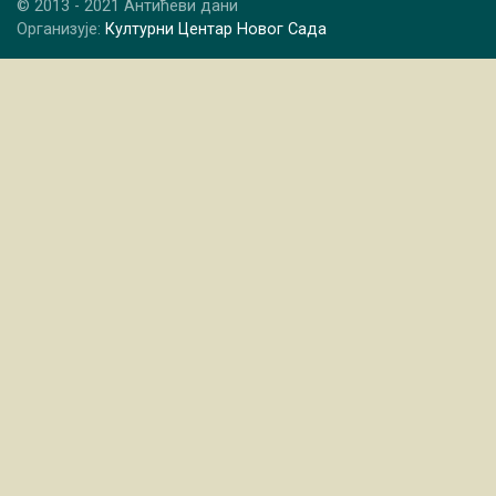
© 2013 - 2021 Антићеви дани
Организује:
Културни Центар Новог Сада