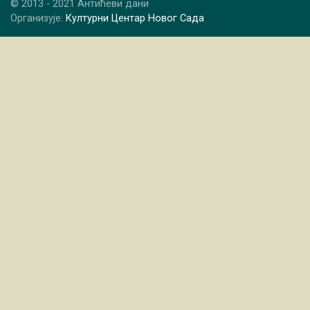
© 2013 - 2021 Антићеви дани
Организује:
Културни Центар Новог Сада