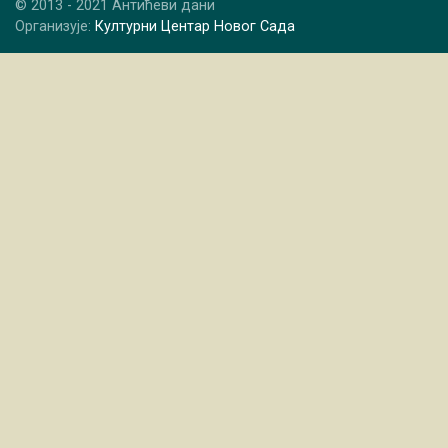
© 2013 - 2021 Антићеви дани
Организује:
Културни Центар Новог Сада