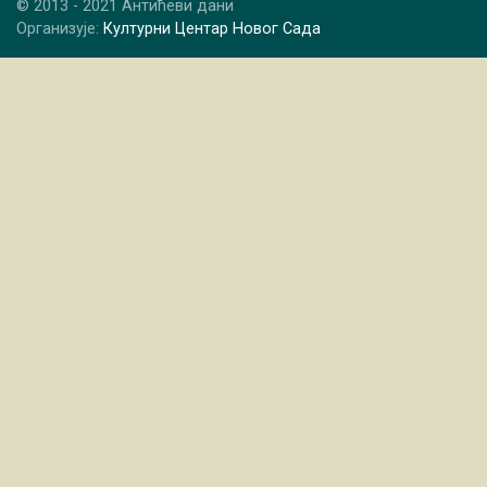
© 2013 - 2021 Антићеви дани
Организује:
Културни Центар Новог Сада