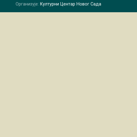
Организује:
Културни Центар Новог Сада