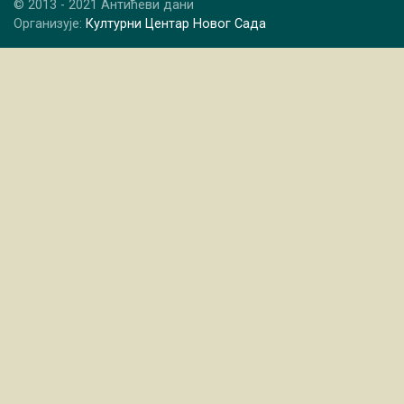
© 2013 - 2021 Антићеви дани
Организује:
Културни Центар Новог Сада