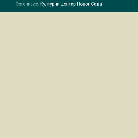
Организује:
Културни Центар Новог Сада