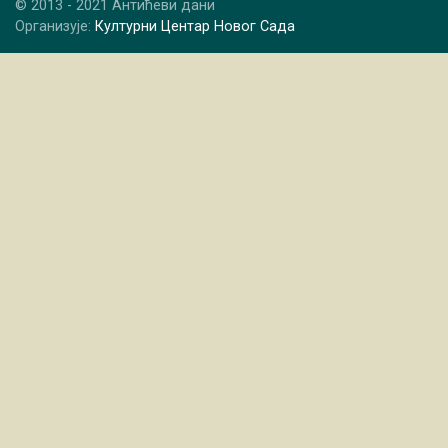
© 2013 - 2021 Антићеви дани
Организује:
Културни Центар Новог Сада