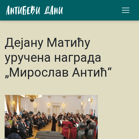
Дејану Матићу
уручена награда
„Мирослав Антић“