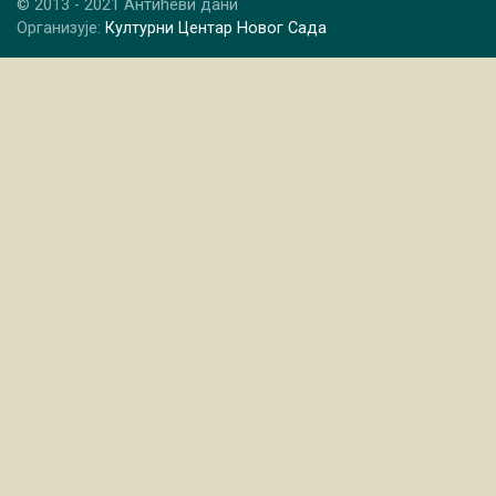
© 2013 - 2021 Антићеви дани
Организује:
Културни Центар Новог Сада